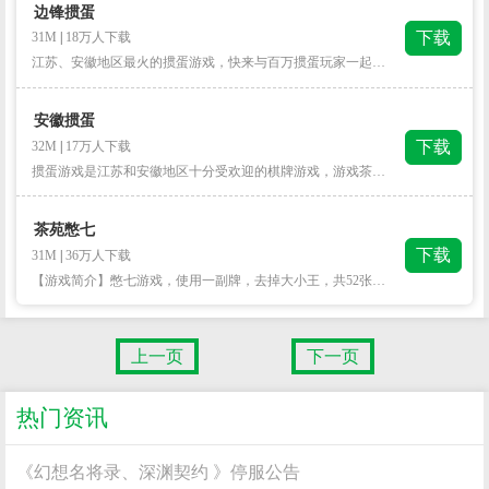
边锋掼蛋
下载
31M
|
18万人下载
江苏、安徽地区最火的掼蛋游戏，快来与百万掼蛋玩家一起打掼蛋！【纯正经典玩法】从2打到A，传统经典玩法让您爱不释手！【刺激赛事玩法】 晋级赛、挑战赛多样赛事，诚邀各路掼蛋高手见证实力、收获荣誉！【丰富任务奖励】签到奖励、任务奖励，每天免费送金币，玩的痛快玩的爽！ 【高品质游戏体验】独特的游戏风格界面，欢快的游戏背景音乐，丰富有趣的炸弹、钢板等动画！【丰厚破产补助】每日领取救济金，金币不足免费送您金币，天天都可以免费玩掼蛋！【公平游戏快速开局】极速开局，随机配桌，公平公正，想赢？我们靠的是实力！掼蛋是一款起源于江苏淮安的牌类游戏，掼蛋玩法规则由地方棋牌 “跑的快”和“八十分（升级）”发展衍变而来，因此也称之为“淮安掼蛋”。掼蛋游戏由四位玩家参与，两两一队，采取按照输赢升级的竞技方式进行，先打过A的一方获胜。游戏茶苑出品的手机掼蛋画面精美，操作流畅，超省流量，玩法经典纯正，让您随时随地畅享打掼蛋的乐趣。
安徽掼蛋
下载
32M
|
17万人下载
掼蛋游戏是江苏和安徽地区十分受欢迎的棋牌游戏，游戏茶苑出品的掼蛋游戏手机版画面精美，操作流畅，玩法纯正，让您随时随地都畅想打掼蛋的乐趣。【游戏特色】1.经典纯正的玩法规则 -- 采用从2打到A，经典本地玩法规则让你欲罢不能；2.紧张刺激的赛事玩法 -- 晋级赛、挑战赛多种多样的比赛活动，刺激有趣，与掼蛋高手同场竞技跳转不可能；3.奖品奖励拿到手软 -- 签到就有奖，完成任务也有奖，大奖小奖免费拿，快乐游戏轻松拿奖；4.高品质游戏体验 -- 游戏界面精美、背景音乐轻松，动画元素有趣；5.快速组桌无需等待 -- 随机组队公平公正，快速开局无需等候。 掼蛋打得好，说明有头脑；掼蛋打得精，说明思路清；快快一起来玩掼蛋游戏吧！
茶苑憋七
下载
31M
|
36万人下载
【游戏简介】憋七游戏，使用一副牌，去掉大小王，共52张牌。玩家每人各发13张牌，以自己为主，不与其他玩家配合。游戏中以4个花色的7为基准接牌，无牌可接时则必须扣牌，玩家手中牌（不算扣下的牌）全部出完则游戏结束，游戏结算以扣牌点数最少或没有扣牌的玩家获胜。
上一页
下一页
热门资讯
《幻想名将录、深渊契约 》停服公告