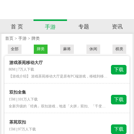
首 页
专题
资讯
手游
首页
>
手游
>
牌类
全部
牌类
麻将
休闲
棋类
游戏茶苑移动大厅
下载
80M
|
7万人下载
【游戏介绍】 游戏茶苑移动大厅是原有PC端游戏，移植到移动端制作成合集。包含多款牌类、休闲游戏，现有打地鼠、双扣、斗地主、血流麻将、跑得快等多款热门游戏。进入大厅点击相应图标，即可畅玩！ 完美移植，同步在线，随时随地玩到爽！ 经典玩法，人气游戏，游戏多多嗨到爆 ！
双扣全集
下载
15M
|
101万人下载
全新升级的「经典」双扣游戏，地道「火拼」双扣、「千变」双扣，更有「二人」双扣、「单机」双扣玩法任你选择！ 【双扣全集】是一款集合江浙地区经典扑克的棋牌游戏大厅，游戏规则类似“跑得快”，规则简明，游戏对抗性强，在经典玩法的基础上，规则上千变双扣增加了癞子、贡献等多种玩法；游戏过程中牌局变幻莫测，贡献翻倍变化多端，游戏刺激无比，玩的就是心跳！ ● 玩法多样，经典火拼千变玩法任君选！ ● 规则地道，原汁原味江浙玩法神还原！ ● 单机照玩，单机模式随时随地嗨起来！ ● 地方配音，地道方言配音游戏味更足！
茶苑双扣
下载
15M
|
97万人下载