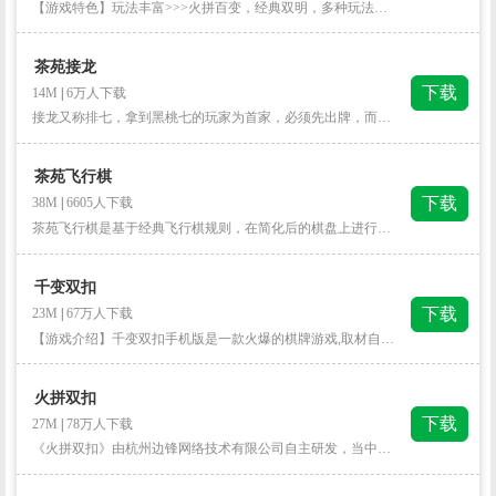
【游戏特色】玩法丰富>>>火拼百变，经典双明，多种玩法任你选！ 操作简单>>>快速下载，一键登录，牌开得胜零等待！ 地方特色>>>地方俚语，牙儿塌开，趣味方言乐开怀！ 全新界面>>>魅力排行，炫酷动画，超越经典爽翻天！ 福利升级>>>签到任务，对局成就，金币福利翻倍赚！ 关公面前武大刀，八线九线盖对面！贡献翻倍奖励多，农民翻身做土豪！闪电组桌快休闲，凑齐四人有趣玩！ 第一步、下载安装 点击【立即下载】点击【打开】→【安装】。 第二步、添加信任 安装完成，打开手机【设置】→【通用】→【设备管理】，选择信任企业证书，就可使用了。
茶苑接龙
下载
14M
|
6万人下载
接龙又称排七，拿到黑桃七的玩家为首家，必须先出牌，而且必须为黑桃七，顾名思义，游戏名称就叫做排七，最后，桌面上会出现四色纸牌各接成一条龙，所以，也称之为接龙。
茶苑飞行棋
下载
38M
|
6605人下载
茶苑飞行棋是基于经典飞行棋规则，在简化后的棋盘上进行快速对决的休闲棋类游戏。在原汁原味的传统玩法上，又添加了创新的撞机规则，翻倍超刺激。 同时还有精美酷炫的飞机骰子皮肤，让你的飞行体验更极致。 运气与决策的天空对战，一触即发！
千变双扣
下载
23M
|
67万人下载
【游戏介绍】千变双扣手机版是一款火爆的棋牌游戏,取材自流行于浙江温州地区的百变双扣玩法。老茶苑，新味道！超火力超刺激的双扣游戏，等你来战！*警告！！！由于游戏画面过于清晰，语音过于逼真，游戏过于刺激，请合理安排游戏时间！【游戏特色】玩法丰富>>>火拼百变，经典双明，多种玩法任你选！操作简单>>>快速下载，一键登录，牌开得胜零等待！地方特色>>>地方俚语，牙儿塌开，趣味方言乐开怀！全新界面>>>魅力排行，炫酷动画，超越经典爽翻天！福利升级>>>签到任务，对局成就，金币福利翻倍赚！
火拼双扣
下载
27M
|
78万人下载
《火拼双扣》由杭州边锋网络技术有限公司自主研发，当中包含：原味双扣、双明双扣、千变双扣、百变双扣、火拼双扣玩法。火药味十足炸弹满天，超清画质Q萌妹玩转情场，火速带上你的队友，加入《火拼双扣》与大师一较高下，问鼎双扣琅琊榜！【游戏特色】八线九线十二线，天王炸弹秒对面！贡献翻倍奖励多，农民翻身做土豪！闪电组桌快休闲，凑齐四人有趣玩！