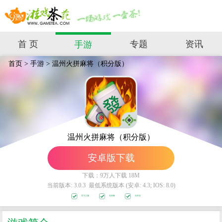
首 页
专题
资讯
手游
首页
>
手游
>
温州火拼麻将（积分版）
温州火拼麻将（积分版）
安卓版下载
下载：9万人下载 18M
当前版本: 3.0.3 最低系统版本 (安卓: 4.3; IOS: 8.0)
官方正版
无病毒
无外挂